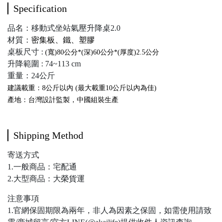
Specification
居家防疫 居家上班 在家上班升降桌
品名：移動式坐站氣壓升降桌2.0
站著上班 站著辦公 遠距教學 電腦幕
材質：
密集板、鐵、塑膠
架 升降桌推薦 氣壓升降桌
桌板尺寸 :
(寬)80公分*(深)60公分
*(厚度)2.5公分
升降範圍 : 74~113 cm
重量：24公斤
建議載重：8公斤以內 (最大載重10公斤以內為佳)
產地：台灣設計監製，中國組裝生產
Shipping Method
寄送方式
1.一般商品：宅配通
2.大型商品：大榮貨運
注意事項
1.官網保固期限為兩年，非人為因素之保固，如需使用請致