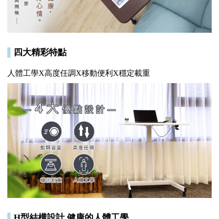
▌
四大精彩特點
人體工學X高度任調X移動便利X穩定載重
▌
H型結構設計 健康的人體工學