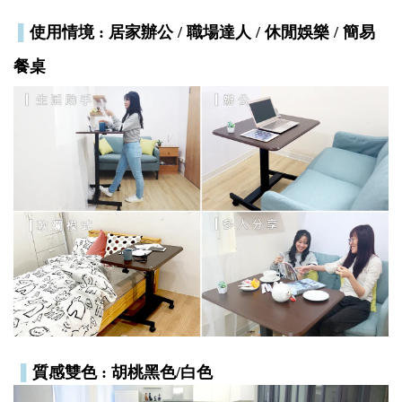
▌
使用情境 : 居家辦公 / 職場達人 / 休閒娛樂 / 簡易
餐桌
▌
質感雙色 : 胡桃黑色/白色