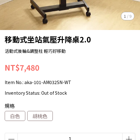
1
/
9
移動式坐站氣壓升降桌2.0
活動式後輪&調整柱 輕巧好移動
NT$7,480
Item No.:
aka-101-AM032SN-WT
Inventory Status:
Out of Stock
規格
白色
胡桃色