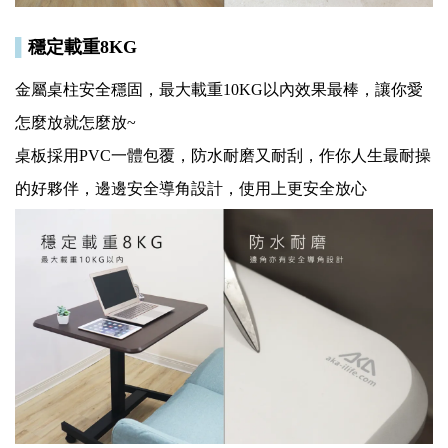
▌
穩定載重8KG
金屬桌柱安全穩固，最大載重10KG以內效果最棒，讓你愛
怎麼放就怎麼放~
桌板採用PVC一體包覆，防水耐磨又耐刮，作你人生最耐操
的好夥伴，邊邊安全導角設計，使用上更安全放心