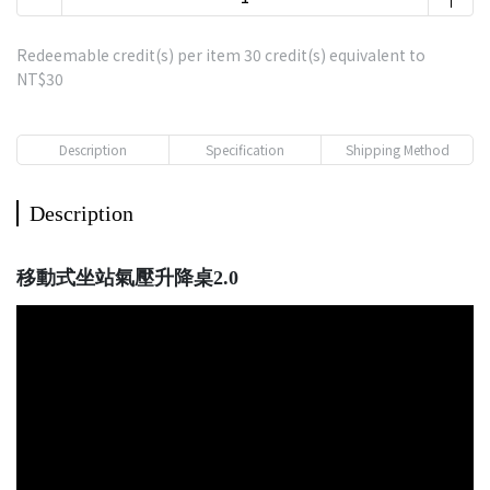
Redeemable credit(s) per item
30
credit(s) equivalent to
NT$30
Description
Specification
Shipping Method
Description
移動式坐站氣壓升降桌2.0