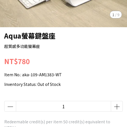
1
/
9
Aqua螢幕鍵盤座
超質感多功能螢幕座
NT$780
Item No.:
aka-109-AM1383-WT
Inventory Status:
Out of Stock
Redeemable credit(s) per item
50
credit(s) equivalent to