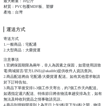
最大耐重：10公斤
材質：PVC包覆MDF板、塑膠
產地：台灣
運送方式
寄送方式
1.一般商品：宅配通
2.大型商品：大榮貨運
注意事項
1.官網保固期限為兩年，非人為因素之保固，如需使用請致
電/商城留言/官方LINE(@akailife)提供收件人資訊查詢。
2.商品配送將由 宅配通/大榮貨運 配送。如有其他需求敬請
於下訂時告知。
3.商品下單後安排1-3個工作天寄出，約7個工作天內配送。
如遇指定週六配送、特殊節日將依物流車趟安排為主，如有
無法及時收到貨品之情事敬請見諒。
4.商品到貨時間原則上為平日上午9點至下午6點之間，物流