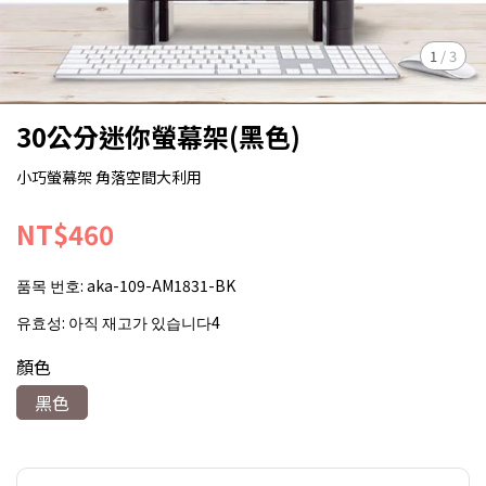
1
/
3
30公分迷你螢幕架(黑色)
小巧螢幕架 角落空間大利用
NT$460
품목 번호:
aka-109-AM1831-BK
유효성:
아직 재고가 있습니다4
顏色
黑色