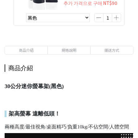
추가 가격으로 구매
NT$90
商品介紹
規格說明
運送方式
商品介紹
30公分迷你螢幕架(黑色)
▌
架高螢幕 遠離低頭！
兩種高度/最佳視角/桌面精巧/負重10kg/不佔空間/人體空間