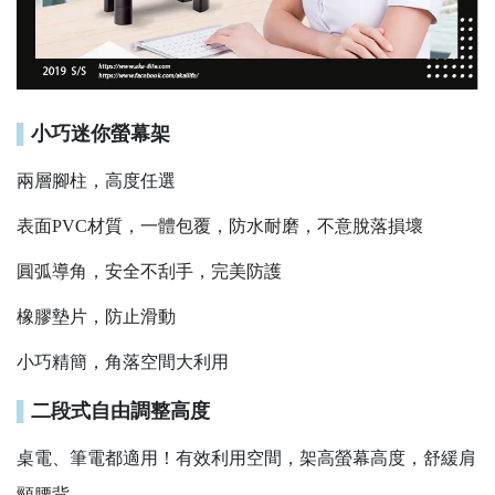
▌
小巧迷你螢幕架
兩層腳柱，高度任選
表面PVC材質，一體包覆，防水耐磨，不意脫落損壞
圓弧導角，安全不刮手，完美防護
橡膠墊片，防止滑動
小巧精簡，角落空間大利用
▌
二段式自由調整高度
桌電、筆電都適用！有效利用空間，架高螢幕高度，舒緩肩
頸腰背