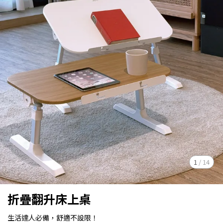
1
/
14
折疊翻升床上桌
生活達人必備，舒適不設限！