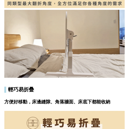
▌
輕巧易折疊
方便好移動，床邊縫隙、角落牆面、床底下都能收納