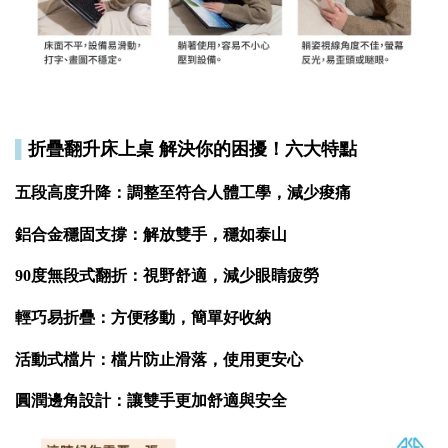
▌
折疊翻升床上桌 解決你的困擾！六大特點
五段高度升降：調整至符合人體工學，減少痠痛
鋁合金穩固支撐：解放雙手，穩如泰山
90度無段式翻折：視野舒適，減少眼睛疲勞
輕巧易折疊：方便移動，簡單好收納
活動式檔片：檔片防止滑落，使用更安心
圓潤邊角設計：讓雙手更加舒適與安全