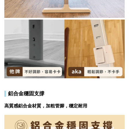
▌
鋁合金穩固支撐
高質感鋁合金材質，加粗管腳，穩定耐用