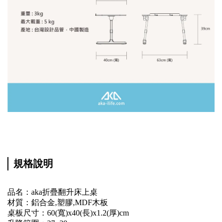
規格說明
品名：aka折疊翻升床上桌
材質：鋁合金,塑膠,MDF木板
桌板尺寸：60(寬)x40(長)x1.2(厚)cm