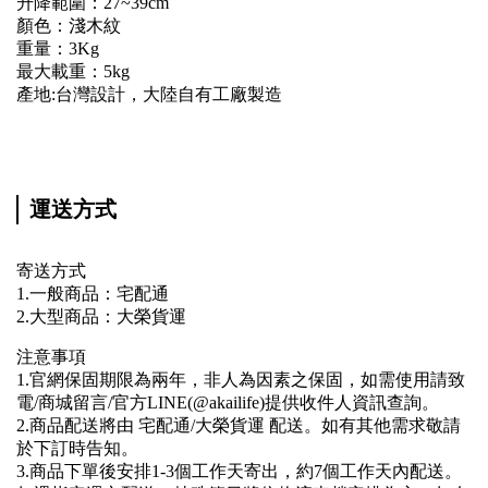
升降範圍：27~39cm
顏色：淺木紋
重量：3Kg
最大載重：5kg
產地:台灣設計，大陸自有工廠製造
運送方式
寄送方式
1.一般商品：宅配通
2.大型商品：大榮貨運
注意事項
1.官網保固期限為兩年，非人為因素之保固，如需使用請致
電/商城留言/官方LINE(@akailife)提供收件人資訊查詢。
2.商品配送將由 宅配通/大榮貨運 配送。如有其他需求敬請
於下訂時告知。
3.商品下單後安排1-3個工作天寄出，約7個工作天內配送。