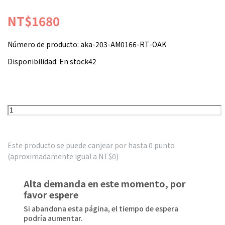
NT$1680
Número de producto:
aka-203-AM0166-RT-OAK
Disponibilidad:
En stock42
Este producto se puede canjear por hasta
0
punto
(aproximadamente igual a
NT$0
)
Alta demanda en este momento, por
favor espere
Si abandona esta página, el tiempo de espera
podría aumentar.