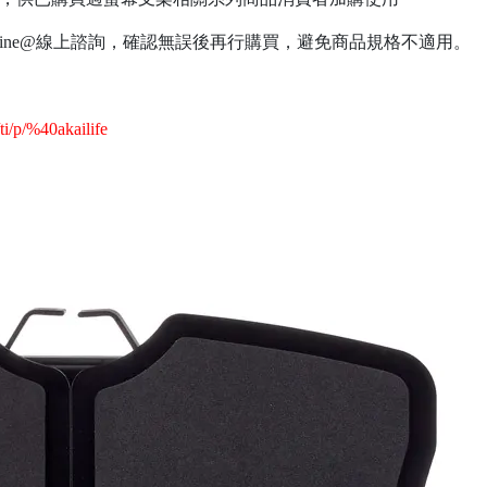
ine@線上諮詢，確認無誤後再行購買，避免商品規格不適用。
/ti/p/%40akailife