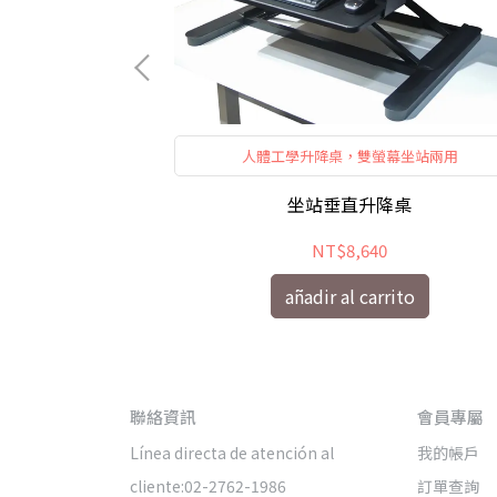
螢幕架
人體工學升降桌，雙螢幕坐站兩用
架(白色)
坐站垂直升降桌
NT$8,640
ito
añadir al carrito
聯絡資訊
會員專屬
Línea directa de atención al 
我的帳戶
cliente:02-2762-1986
訂單查詢