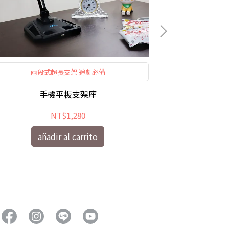
兩段式超長支架 追劇必備
角落
手機平板支架座
60公分
NT$1,280
añadir al carrito
añ