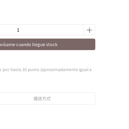
avísame cuando llegue stock
r por hasta
30
punto (aproximadamente igual a
運送方式