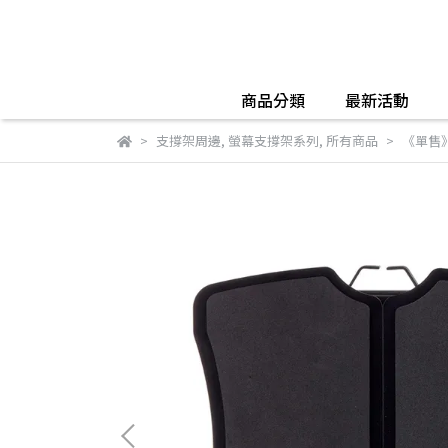
商品分類
最新活動
支撐架周邊
,
螢幕支撐架系列
,
所有商品
《單售》