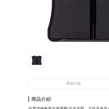
商品介紹
商品介紹
此賣場僅售單片筆電盤(不含支臂、立柱及夾具