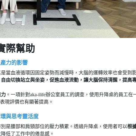
實際幫助
生產力的影響
其是當血液循環因固定姿勢而減慢時，大腦的運轉效率也會受到
，自由切換站立與坐姿，促進血液流動，讓大腦保持清醒，提高
產力
。一項針對aka-ilife辦公室員工的調查，使用升降桌的員工在
作表現評價也有顯著提高。
循環與思考靈活度
特別是腰部和肩頸部位的壓力積累。透過升降桌，使用者可以
根
大降低了工作中的倦怠感。