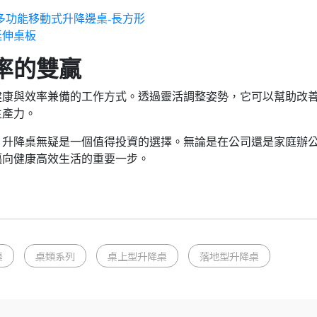
多功能移動式升降邊桌-長方形
延伸桌板
率的雙贏
健康與效率兼備的工作方式。透過靈活調整姿勢，它可以幫助改
生產力。
，升降桌無疑是一個值得投資的選擇。無論是在公司還是家庭辦
邁向健康高效生活的重要一步。
桌
桌類系列
桌上型升降桌
落地型升降桌