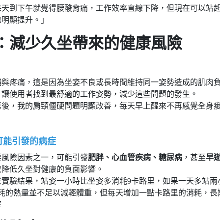
每天到下午就覺得腰酸背痛，工作效率直線下降，但現在可以站
也明顯提升。」
：減少久坐帶來的健康風險
繃與疼痛，這是因為坐姿不良或長時間維持同一姿勢造成的肌肉
，讓使用者找到最舒適的工作姿勢，減少這些問題的發生。
桌後，我的肩頸僵硬問題明顯改善，每天早上醒來不再感覺全身
可能引發的病症
要風險因素之一，可能引發
肥胖、心血管疾病、糖尿病
，甚至
早
效降低久坐對健康的負面影響。
實驗結果，站姿一小時比坐姿多消耗9卡路里，如果一天多站兩
消耗的熱量並不足以減輕體重，但每天增加一點卡路里的消耗，長
率