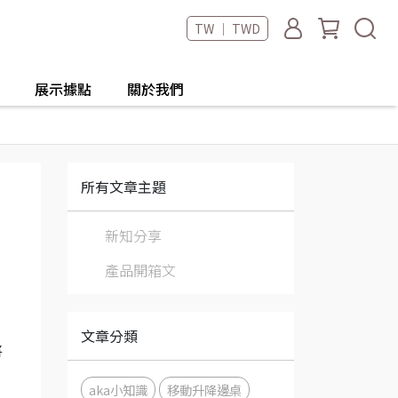
TW ｜ TWD
展示據點
關於我們
所有文章主題
新知分享
產品開箱文
文章分類
將
aka小知識
移動升降邊桌