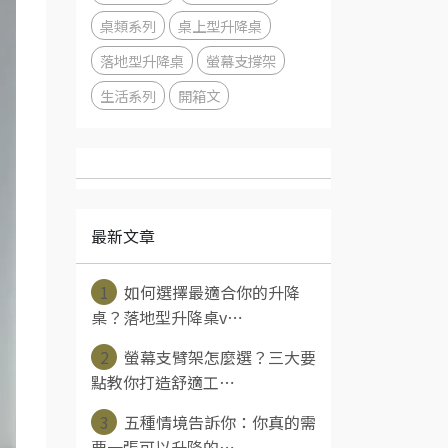
桌類系列
桌上型升降桌
落地型升降桌
螢幕支撐架
生活系列
開箱文
最新文章
1
如何選擇最適合你的升降
桌？落地型升降桌v⋯
2
螢幕支臂架怎麼選？三大要
點教你打造舒適工⋯
3
五種情境告訴你：你真的需
要一張可以升降的⋯