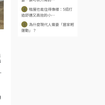
4
租屋也能住得像樣：5招打
造舒適又高效的小⋯
5
為什麼現代人需要「居家輕
運動」？
影
專
一
據