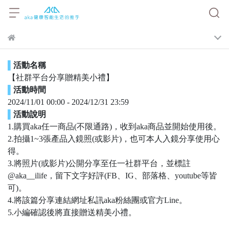
▌
活動名稱
【社群平台分享贈精美小禮】
▌
活動時間
2024/11/01 00:00 - 2024/12/31 23:59
▌
活動說明
1.購買aka任一商品(不限通路)，收到aka商品並開始使用後。
2.拍攝1~3張產品入鏡照(或影片)，也可本人入鏡分享使用心
得。
3.將照片(或影片)公開分享至任一社群平台，並標註
@aka__ilife，留下文字好評(FB、IG、部落格、youtube等皆
可)。
4.將該篇分享連結網址私訊aka粉絲團或官方Line。
5.小編確認後將直接贈送精美小禮。