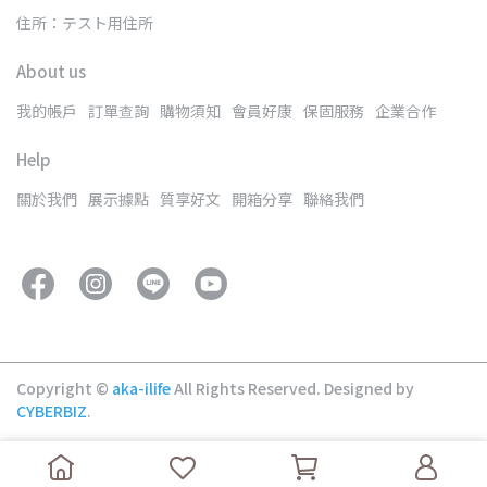
住所：テスト用住所
About us
我的帳戶
訂單查詢
購物須知
會員好康
保固服務
企業合作
Help
關於我們
展示據點
質享好文
開箱分享
聯絡我們
Copyright ©
aka-ilife
All Rights Reserved.
Designed by
CYBERBIZ
.