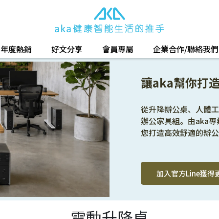
年度熱銷
好文分享
會員專屬
企業合作/聯絡我們
讓aka幫你打
從升降辦公桌、人體工
辦公家具組。由aka
您打造高效舒適的辦公
加入官方Line獲得
電動升降桌