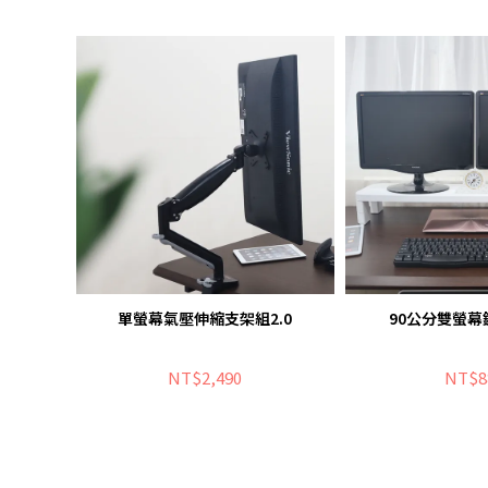
單螢幕氣壓伸縮支架組2.0
90公分雙螢
NT$2,490
NT$8