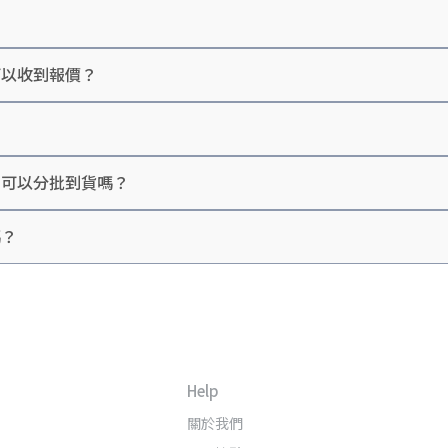
？
額較高或數量較多時，可以享有企業專案優惠折扣與專人規劃服務。
可以收到報價？
＋電源座），建議先加入 
LINE
 由專人協助評估，通常可提供更優惠的專
？可以分批到貨嗎？
嗎？
Help
關於我們