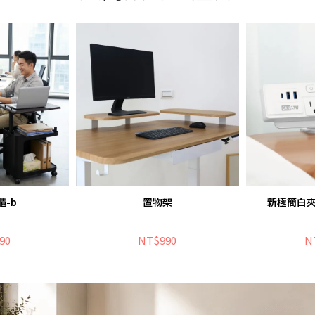
-b
置物架
新極簡白夾
90
NT$990
N