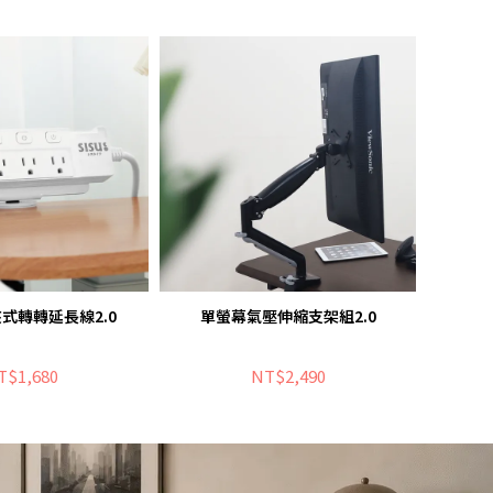
式轉轉延長線2.0
單螢幕氣壓伸縮支架組2.0
T$1,680
NT$2,490