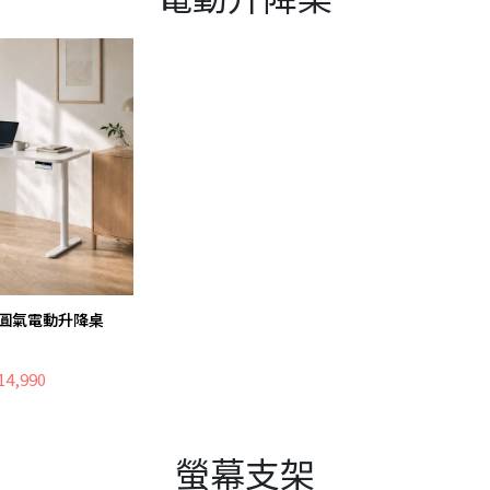
圓氣電動升降桌
4,990
螢幕支架