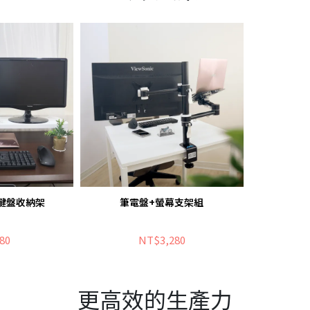
幕鍵盤收納架
筆電盤+螢幕支架組
80
NT$3,280
更高效的生產力