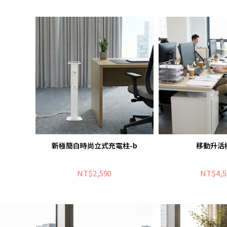
新極簡白時尚立式充電柱-b
移動升活櫃
NT$2,590
NT$4,5