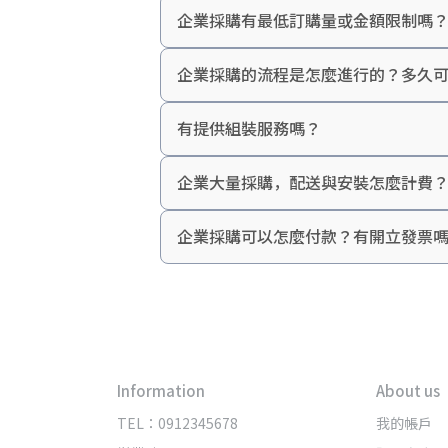
企業採購有最低訂購量或金額限制嗎
aka沒有最低訂購量限制，但單筆訂單金
企業採購的流程是怎麼進行的？多久
若是整組辦公桌規劃（電動升降桌＋螢幕架
有提供組裝服務嗎？
企業大量採購，配送與安裝怎麼計費
企業採購可以怎麼付款？有開立發票
Information
About us
TEL：0912345678
我的帳戶