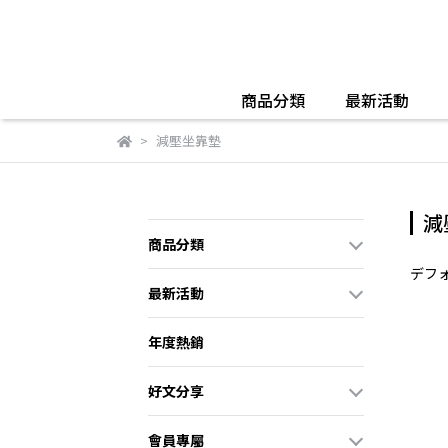
商品分類
最新活動
減壓坐靠墊
減
商品分類
デフ
最新活動
年度熱銷
好文分享
會員專屬