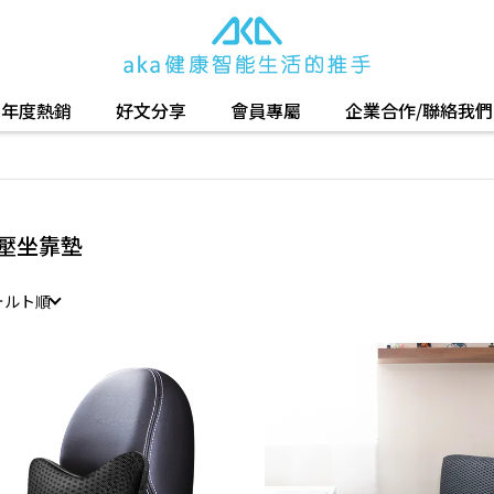
年度熱銷
好文分享
會員專屬
企業合作/聯絡我們
壓坐靠墊
ォルト順