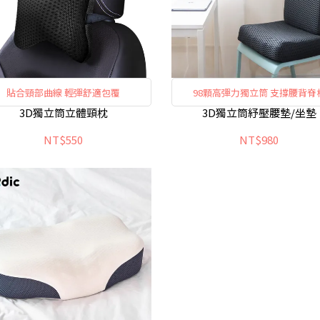
貼合頸部曲線 輕彈舒適包覆
98顆高彈力獨立筒 支撐腰背脊
3D獨立筒立體頸枕
3D獨立筒紓壓腰墊/坐墊
NT$550
NT$980