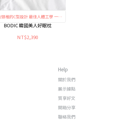
合頸椎的C型設計 最佳人體工學 一覺
好眠的法寶
BODIC 韓國美人好眠枕
NT$2,390
Help
關於我們
展示據點
質享好文
開箱分享
聯絡我們