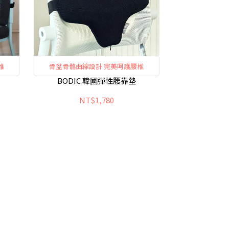
椎
骨盆骨骼曲線設計 完美呵護腰椎
BODIC 韓國彈性腰靠墊
NT$1,780