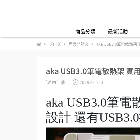
商品分類
最新活動
ブログ
產品開箱文
aka USB3.0筆電散熱
aka USB3.0筆電散熱架
白佳蓁
2019-01-23
aka USB3.
設計 還有USB3