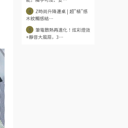
4
Z時尚升降邊桌 | 超"植"感
木紋觸感結⋯
5
筆電散熱再進化！炫彩燈效
+靜音大風扇，3⋯