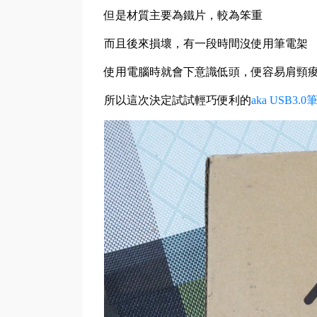
但是材質主要為鐵片，較為笨重
而且後來損壞，有一段時間沒使用筆電架
使用電腦時就會下意識低頭，便容易肩頸
所以這次決定試試輕巧便利的
aka USB3