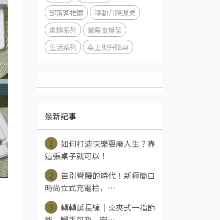
部落客推薦
移動升降邊桌
桌類系列
螢幕支撐架
生活系列
桌上型升降桌
最新記事
1
如何打造快樂耍廢人生？靠
這張桌子就可以！
2
告別彎腰的時代！新極簡白
時尚立式充電柱，⋯
3
轉轉延長線｜桌夾式一指節
能，觸手可及、安⋯