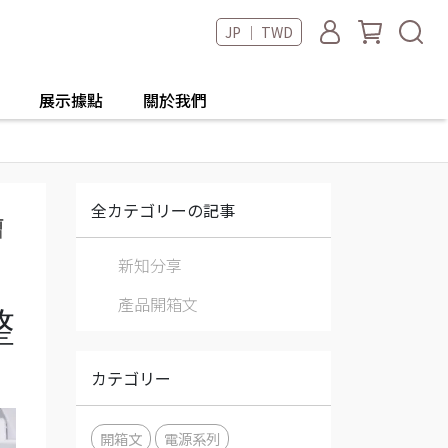
JP ｜ TWD
展示據點
關於我們
全カテゴリーの記事
槽
新知分享
產品開箱文
整
カテゴリー
開箱文
電源系列