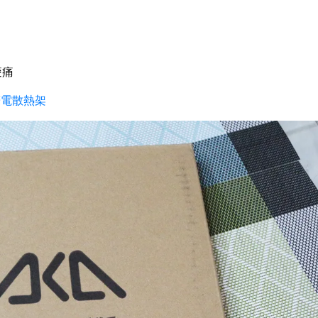
痠痛
.0筆電散熱架