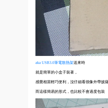
aka USB3.0筆電散熱架
送來時
就是簡單的小盒子裝著，
感覺相當輕巧便利，沒仔細看很像外帶披薩
而這樣簡易的形式，也比較不會過度包裝