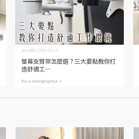
aka-ilife | 2025-02-12
螢幕支臂架怎麼選？三大要點教你打
造舒適工⋯
Baca selengkapnya ->