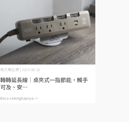
凱文馬拉穆 | 2023-08-28
轉轉延長線｜桌夾式一指節能，觸手
可及、安⋯
Baca selengkapnya ->