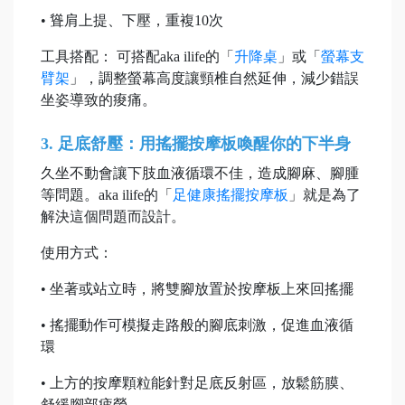
• 聳肩上提、下壓，重複10次
工具搭配： 可搭配aka ilife的「
升降桌
」或「
螢幕支
臂架
」，調整螢幕高度讓頸椎自然延伸，減少錯誤
坐姿導致的痠痛。
3. 足底舒壓：用搖擺按摩板喚醒你的下半身
久坐不動會讓下肢血液循環不佳，造成腳麻、腳腫
等問題。aka ilife的「
足健康搖擺按摩板
」就是為了
解決這個問題而設計。
使用方式：
• 坐著或站立時，將雙腳放置於按摩板上來回搖擺
• 搖擺動作可模擬走路般的腳底刺激，促進血液循
環
• 上方的按摩顆粒能針對足底反射區，放鬆筋膜、
舒緩腳部疲勞