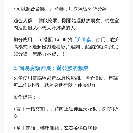
• 可以配合音樂、計時器，每次練習5~15分鐘
適合人群： 體能較弱、剛開始運動的朋友、想在室
內活動但又不想大汗淋漓的人
加分應用： 可搭配aka ilife的「
升降桌
」使用，在升
高模式下邊超慢跑邊看影片追劇，默默的就會跑完
30分鐘，無壓力不費力！
2. 簡易肩頸伸展：辦公族的救星
久坐使用電腦容易造成肩膀緊繃、脖子僵硬。建議
每工作1小時，就起身進行以下伸展動作：
動作建議：
• 雙手十指交扣，手臂向上延伸至天花板，深呼吸5
次
• 單手扶頭，輕壓側頸，左右各停留10秒