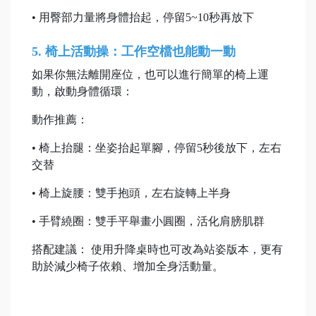
• 用臀部力量將身體抬起，停留5~10秒再放下
5. 椅上活動操：工作空檔也能動一動
如果你無法離開座位，也可以進行簡單的椅上運
動，啟動身體循環：
動作推薦：
• 椅上抬腿：坐姿抬起單腳，停留5秒後放下，左右
交替
• 椅上旋腰：雙手抱頭，左右旋轉上半身
• 手臂繞圈：雙手平舉畫小圓圈，活化肩膀肌群
搭配建議： 使用升降桌時也可改為站姿版本，更有
助於減少椅子依賴、增加全身活動量。