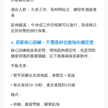
適合人群： 久坐工作、長時間站立、腳部常感疲倦
者
延伸建議： 午休或工作空檔都可以進行，當成每日
足部舒壓的例行保養。
4. 居家核心訓練：不需器材也能強化穩定度
核心訓練能改善姿勢、增強肌肉穩定性，也是預防
腰痠背痛的重要關鍵。以下推薦兩個居家動作：
平板支撐：
• 雙手與腳尖支撐地面，身體呈一直線
• 每次保持20~30秒，逐步進階到1分鐘
橋式：
• 仰躺、膝蓋彎曲、腳掌貼地