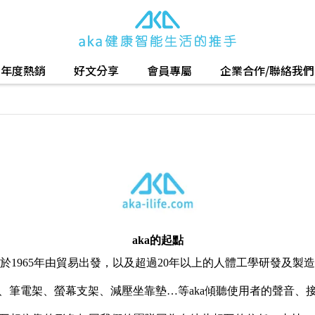
年度熱銷
好文分享
會員專屬
企業合作/聯絡我們
aka的起點
於1965年由貿易出發，以及超過20年以上的人體工學研發及製
、筆電架、螢幕支架、減壓坐靠墊…等
aka傾聽使用者的聲音、