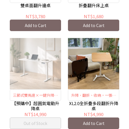
搞定!
限！
雙桌面翻升邊桌
折疊翻升床上桌
NT$3,780
NT$1,680
Add to Cart
Add to Cart
三節式雙馬達×一鍵升降×
升降、翻折、收納，一張就
三段記憶×典雅圓柱
夠！
【預購中】超圓氣電動升
XL2.0全折疊多段翻折升降
降桌
桌
NT$14,990
NT$4,990
Out of Stock
Add to Cart