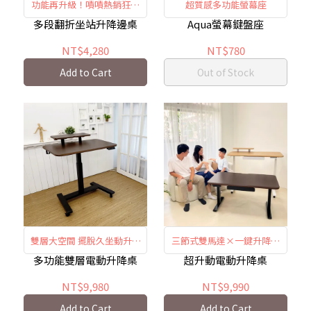
功能再升級！嘖嘖熱銷狂賣
超質感多功能螢幕座
千台！
多段翻折坐站升降邊桌
Aqua螢幕鍵盤座
NT$4,280
NT$780
Add to Cart
Out of Stock
雙層大空間 擺脫久坐動升降
三節式雙馬達×一鍵升降×
一起UP
三段記憶
多功能雙層電動升降桌
超升動電動升降桌
NT$9,980
NT$9,990
Add to Cart
Add to Cart