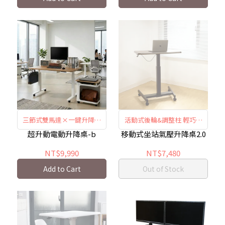
三節式雙馬達×一鍵升降×
活動式後輪&調整柱 輕巧好
三段記憶
移動
超升動電動升降桌-b
移動式坐站氣壓升降桌2.0
NT$9,990
NT$7,480
Add to Cart
Out of Stock