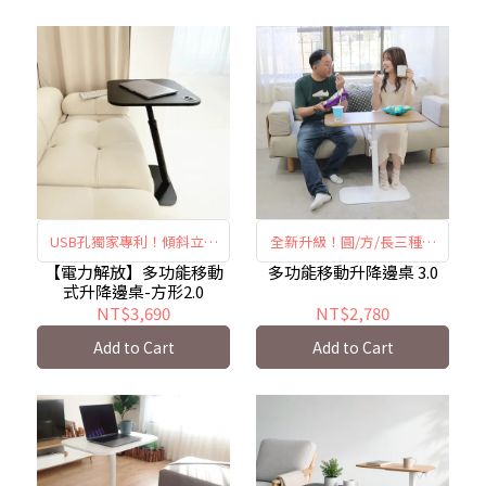
USB孔獨家專利！傾斜立柱
全新升級！圓/方/長三種桌
符合人體工學
款！
【電力解放】多功能移動
多功能移動升降邊桌 3.0
式升降邊桌-方形2.0
NT$3,690
NT$2,780
Add to Cart
Add to Cart