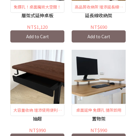
免鑽孔！桌面魔術大空間！
高品質收納架 增添延長線使
用便利性
層架式延伸桌板
延長線收納架
NT$1,120
NT$690
Add to Cart
Add to Cart
大容量收納 增添使用便利與
桌面延伸 免鑽孔 隨架即用
機能
抽屜
置物架
NT$990
NT$990