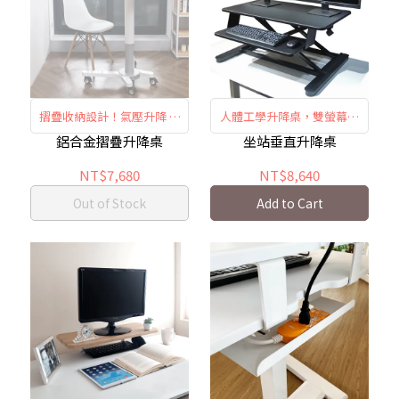
摺疊收納設計！氣壓升降 堅
人體工學升降桌，雙螢幕坐
固滑順
站兩用
鋁合金摺疊升降桌
坐站垂直升降桌
NT$7,680
NT$8,640
Out of Stock
Add to Cart